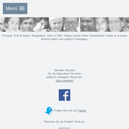
Menü
Fotograf: G.M.B.Akash, Bangladesh, Gast in 2007. Wegen seiner Arbeit „Randwelten“ wurde er in seiner
Heimat selbst zum politisch Verfolgten.
Spenden Sie jetzt
für ein Stipendium für einen
politisch verfolgten Menschen.
Jetzt spenden!
Folgen Sie uns auf
Twitter
"Stimmen für die Freiheit" Podcast:
SPOTIFY